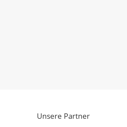
Alle
Flachdach
Klempnerarbeiten
Ziegeldach
Unsere Partner