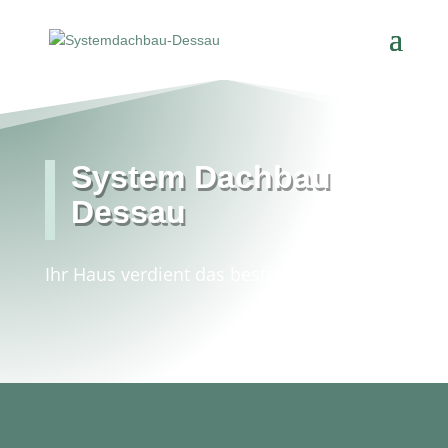
System Dachbau
Dessau
Ihr Haus verdient das beste Dach.