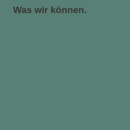
Was wir können.
Dacheindeckungen
Flach- & Steildach
Flachdachbau
Abdichtung & Solaranlagen
Dachbegrünung
Mehr Lebensdauer & Schutz
Klempnerarbeiten
Zink, Kupfer, Alu, u.v.m.